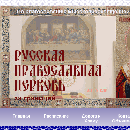
Главная
Расписание
Дорога к
Конта
Храму
Объявл