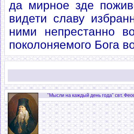
да мирное зде пожив
видети славу избран
ними непрестанно во
поколоняемого Бога во
"Мысли на каждый день года" свт. Фе