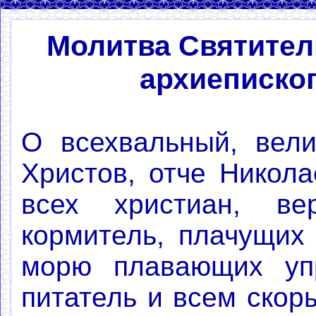
Молитва Святител
архиеписко
О всехвальный, вели
Христов, отче Никол
всех христиан, ве
кормитель, плачущих
морю плавающих упр
питатель и всем скор